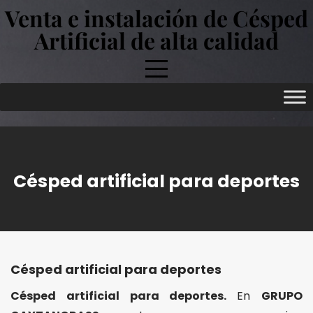
Skip
Venta e instalación de Césped
to
Artificial de alta calidad
content
Césped artificial para deportes
Césped artificial para deportes
Césped artificial para deportes.
En
GRUPO