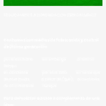
SEGUIDAMENTE A CONTINUACION ESPECIALMENTE
Contamos con medios de fabricación y control
de última generación
por el contrario sin embargo al mismo
tiempo
en contraste por otro lado en tanto que
de otro modo a pesar de (que) al contrario
de otra manera aunque
Para demostrar adición o complemento de una
idea: