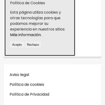
Política de Cookies
Césped artificial para deportes
Esta página utiliza cookies y
TRABAJA CON NOSOTROS
otras tecnologías para que
podamos mejorar su
CESPED ARTIFICIAL PARA EVENTOS
experiencia en nuestros sitios:
Más información.
CONTACTO
NOVEDADES
Acepto
Rechazo
Aviso legal
Política de cookies
Política de Privacidad