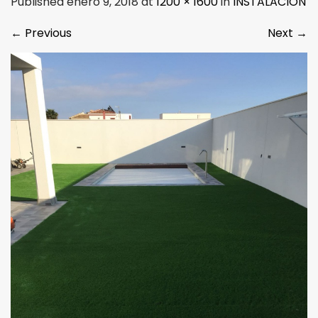
Published enero 9, 2018 at
1200 × 1600
in
INSTALACION
←
Previous
Next
→