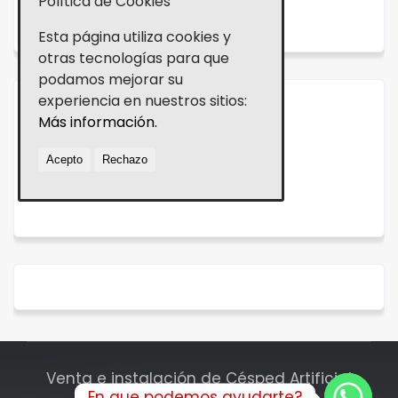
Política de Cookies
NOVEDADES
Esta página utiliza cookies y
otras tecnologías para que
podamos mejorar su
experiencia en nuestros sitios:
Aviso legal
Más información.
Política de cookies
Acepto
Rechazo
Política de Privacidad
Venta e instalación de Césped Artificial
En que podemos ayudarte?