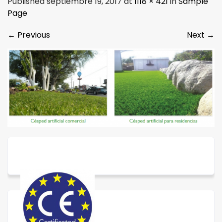
Published septiembre 19, 2017 at
1118 × 421
in
Sample
Page
←
Previous
Next
→