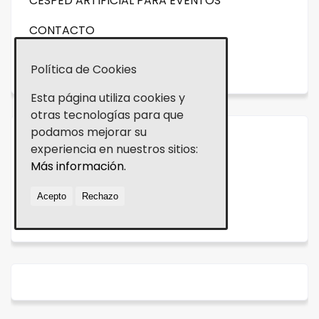
CESPED ARTIFICIAL PARA EVENTOS
CONTACTO
NOVEDADES
Política de Cookies
Esta página utiliza cookies y
otras tecnologías para que
podamos mejorar su
Aviso legal
experiencia en nuestros sitios:
Más información.
Política de cookies
Acepto
Rechazo
Política de Privacidad