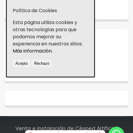
NOVEDADES
Política de Cookies
Esta página utiliza cookies y
otras tecnologías para que
podamos mejorar su
Aviso legal
experiencia en nuestros sitios:
Más información.
Política de cookies
Acepto
Rechazo
Política de Privacidad
Venta e instalación de Césped Artificial