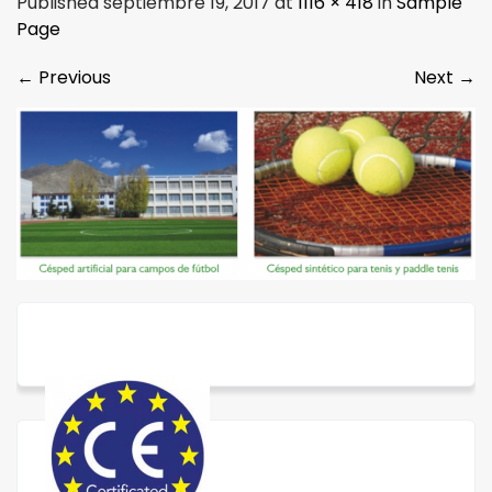
Published septiembre 19, 2017 at
1116 × 418
in
Sample
Page
←
Previous
Next
→