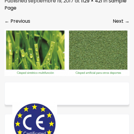
Published septiembre 19, 2017 at
1129 × 421
in
Sample
Page
←
Previous
Next
→