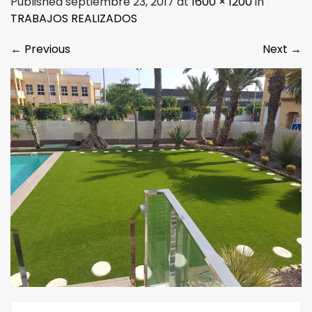
Published septiembre 23, 2017 at
1600 × 1200
in
TRABAJOS REALIZADOS
←
Previous
Next
→