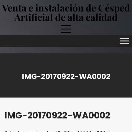
Skip
Venta e instalación de Césped
to
Artificial de alta calidad
content
IMG-20170922-WA0002
IMG-20170922-WA0002